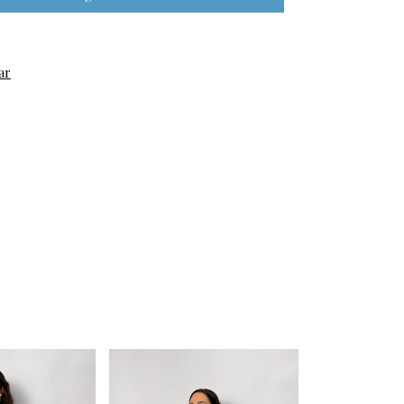
ar
Esgotado