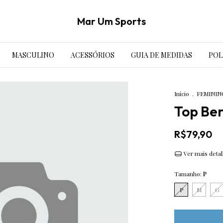
Mar Um Sports
MASCULINO
ACESSÓRIOS
GUIA DE MEDIDAS
POL
Início
.
FEMININ
Top Ber
R$79,90
Ver mais deta
Tamanho:
P
P
M
G