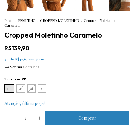
Início
.
FEMININO
.
CROPPED MOLETINHO
.
Cropped Moletinho
Caramelo
Cropped Moletinho Caramelo
R$139,90
3
x de
R$46,63
sem juros
Ver mais detalhes
Tamanho:
PP
PP
P
M
G
Atenção, última peça!