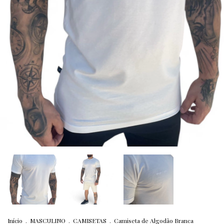
Início
.
MASCULINO
.
CAMISETAS
.
Camiseta de Algodão Branca