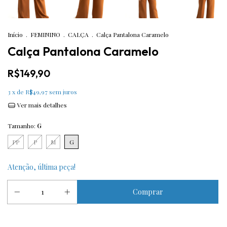
Início
.
FEMININO
.
CALÇA
.
Calça Pantalona Caramelo
Calça Pantalona Caramelo
R$149,90
3
x de
R$49,97
sem juros
Ver mais detalhes
Tamanho:
G
PP
P
M
G
Atenção, última peça!